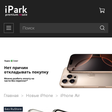
Главная
Новые iPhone
iPhone Air
Без RuStore