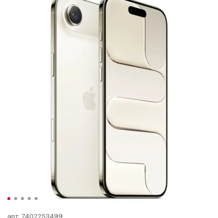
арт.
7402253499