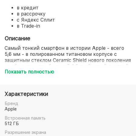
в кредит
в рассрочку
с Яндекс Сплит
в Trade-in
Описание
Самый тонкий смартфон в истории Apple - всего
5,6 мм - в полированном титановом корпусе с
защитным стеклом Ceramic Shield нового поколения
на обеих панелях. Большой 6,5-дюймовый дисплей
Показать полностью
Super Retina XDR с технологией ProMotion (частота
до 120 Гц) и пиковой яркостью 3000 нит
обеспечивает максимальную плавность и отличную
читаемость даже на солнце. Процессор A19 Pro и
Характеристики
основная камера Fusion 48 МП с двукратным
оптическим зумом гарантируют высокую
Бренд
производительность и профессиональное качество
Apple
снимков в ультратонком корпусе весом 165
Встроенная память
граммов.
512 ГБ
Разрешение экрана