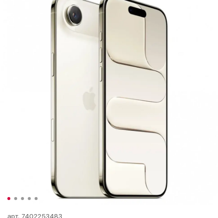
арт.
7402253483