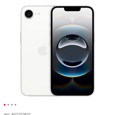
арт.
402252632