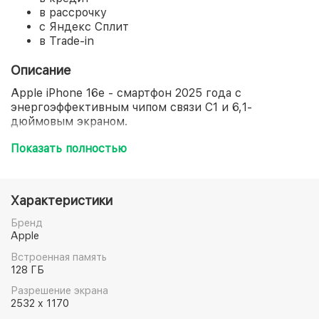
в рассрочку
с Яндекс Сплит
в Trade-in
Описание
Apple iPhone 16e - смартфон 2025 года с
энергоэффективным чипом связи C1 и 6,1-
дюймовым экраном.
•
Super Retina XDR OLED
Индивидуальная подсветка
Показать полностью
каждого пикселя создает идеальный черный цвет.
Высокая контрастность, разрешение 1170x2532
пикс и широкая цветовая гамма сохраняют
Характеристики
детализацию и реалистичность картинки.
Бренд
•
Шестиядерный процессор A18 Bionic
Обеспечивает
Apple
высокую производительность при выполнении
Встроенная память
рабочих задач, прохождении игр и использовании
128 ГБ
ИИ-функций. Система работает плавно, а
приложения стабильны в режиме многозадачности.
Разрешение экрана
2532 x 1170
•
Аккумулятор
4005
мА*ч
Хватает на 26 часов