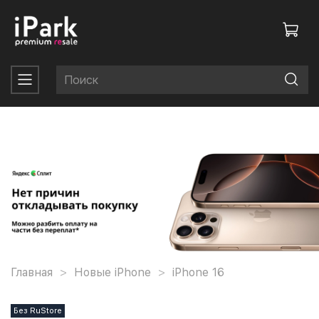
Главная
Новые iPhone
iPhone 16
Без RuStore