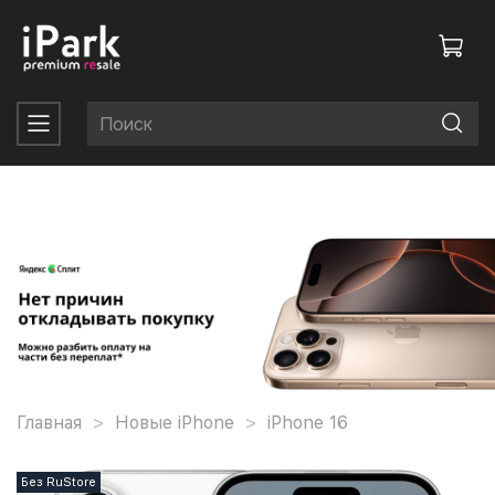
Главная
Новые iPhone
iPhone 16
Без RuStore