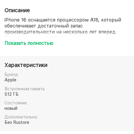
Описание
iPhone 16 оснащается процессором A18, который
обеспечивает достаточный запас
производительности на несколько лет вперед.
Вертикальное расположение камер
Показать полностью
оптимизировано для съемки пространственного
видео, востребованного владельцами Apple Vision
Pro. Наличие USB-C унифицирует стандарт зарядки
с другой техникой Apple.
Характеристики
Бренд
Apple
Встроенная память
512 ГБ
Состояние
новый
Дополнительно
Без Rustore