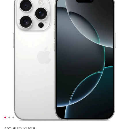
арт.
402252494