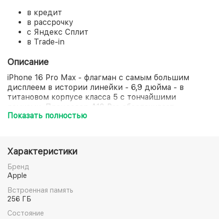
в кредит
в рассрочку
с Яндекс Сплит
в Trade-in
Описание
iPhone 16 Pro Max - флагман с самым большим
дисплеем в истории линейки - 6,9 дюйма - в
титановом корпусе класса 5 с тончайшими
рамками. Процессор A18 Pro обеспечивает
Показать полностью
значительный прирост производительности и
энергоэффективности. Профессиональная камера с
двумя сенсорами 48 МП и 5-кратным оптическим
зумом открывает новые возможности фотографии.
Характеристики
Отдельная сенсорная кнопка управления съемкой и
поддержка видео 4K делают устройство
Бренд
идеальным инструментом для создания контента.
Apple
Модель ориентирована на профессионалов,
Встроенная память
работающих с контентом, и пользователей,
256 ГБ
требующих максимального времени работы от
Состояние
батареи.