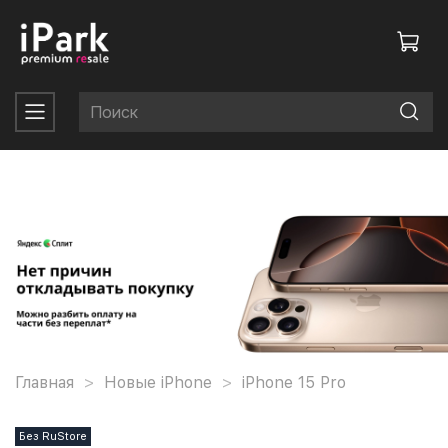
Главная
Новые iPhone
iPhone 15 Pro
Без RuStore