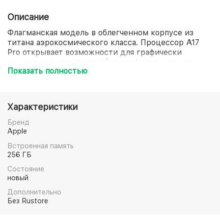
Описание
Флагманская модель в облегченном корпусе из
титана аэрокосмического класса. Процессор A17
Pro открывает возможности для графически
насыщенных приложений, а профессиональная
Показать полностью
камера с трёхкратным оптическим зумом создана
для максимального качества съемки.
Высокоскоростная передача данных позволяет
профессиональным пользователям оперативно
Характеристики
работать с материалами прямо на устройстве!
Бренд
Apple
Встроенная память
256 ГБ
Состояние
новый
Дополнительно
Без Rustore