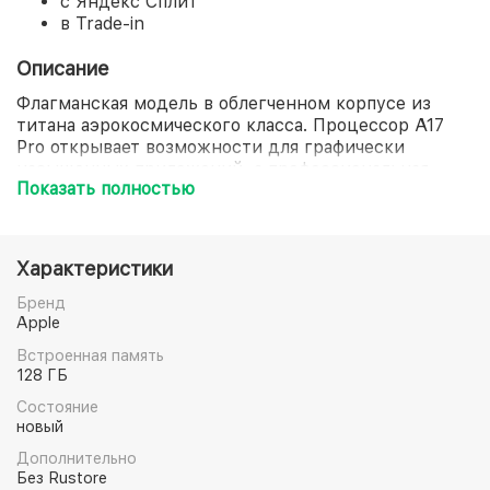
с Яндекс Сплит
в Trade-in
Описание
Флагманская модель в облегченном корпусе из
титана аэрокосмического класса. Процессор A17
Pro открывает возможности для графически
насыщенных приложений, а профессиональная
Показать полностью
камера с трёхкратным оптическим зумом создана
для максимального качества съемки.
Высокоскоростная передача данных позволяет
профессиональным пользователям оперативно
Характеристики
работать с материалами прямо на устройстве!
Бренд
Apple
Встроенная память
128 ГБ
Состояние
новый
Дополнительно
Без Rustore