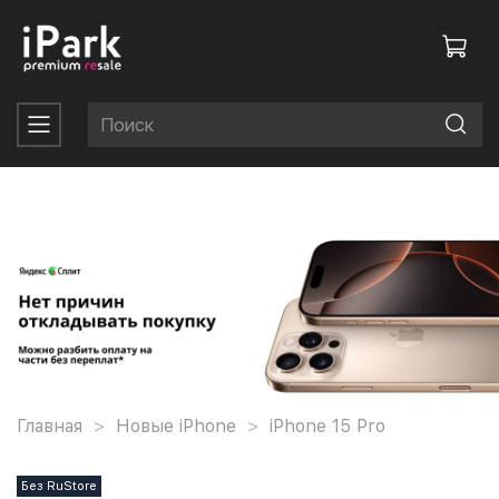
Главная
Новые iPhone
iPhone 15 Pro
Без RuStore