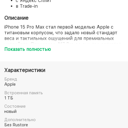
с Яндекс Сплит
в Trade-in
Описание
iPhone 15 Pro Max стал первой моделью Apple с
титановым корпусом, что задало новый стандарт
веса и тактильных ощущений для премиальных
устройств. Процессор A17 Pro до сих пор остается
Показать полностью
актуальным для решения самых амбициозных
задач! Уникальная камера-система с 5-кратным
оптическим зумом позволяет приближать объекты
без потери качества, устанавливая новые
Характеристики
стандарты мобильной фотографии. Данная линейка
рекомендуется пользователям, которые хотят
Бренд
получить максимум премиальных функций по более
Apple
доступной цене!
Встроенная память
1 ТБ
Состояние
новый
Дополнительно
Без Rustore