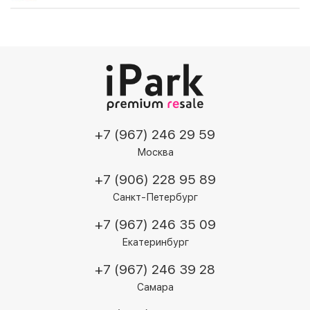
боковой панели размещена кнопка Action Button,
отвечающая активацию беззвучного режима,
включение камеры, фонарика и прочих функций.
Заявлена защита по стандарту IP68 — смартфон
может без вреда для себя погружаться на глубину
до 6 м.
+7 (967) 246 29 59
Москва
+7 (906) 228 95 89
Санкт-Петербург
+7 (967) 246 35 09
Екатеринбург
+7 (967) 246 39 28
Самара