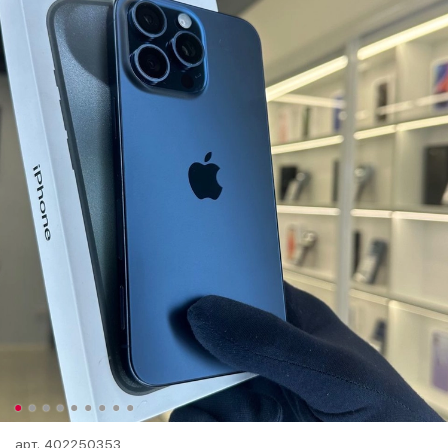
арт.
402250353