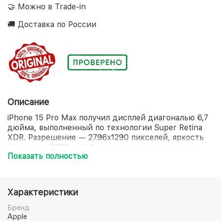
🤝 Можно в Trade-in
🚚 Доставка по России
Описание
iPhone 15 Pro Max получил дисплей диагональю 6,7
дюйма, выполненный по технологии Super Retina
XDR. Разрешение — 2796x1290 пикселей, яркость
достигает 2000 кд/м², контрастность составляет
Показать полностью
2000000:1 — изображение четкое,
детализированное и насыщенное. Частота
обновления 120 Гц обеспечивает плавность
отображения любого динамичного контента. Экран
Характеристики
защищает прочное стекло Ceramic Shield.
В основе — шестиядерный процессор A17 Pro.
Бренд
Объем встроенной памяти для хранения данных —
Apple