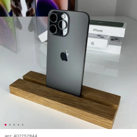
арт.
402252944