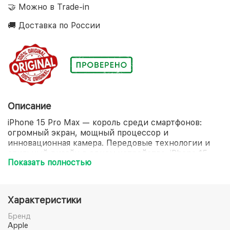
🤝 Можно в Trade-in
🚚 Доставка по России
Описание
iPhone 15 Pro Max — король среди смартфонов:
огромный экран, мощный процессор и
инновационная камера. Передовые технологии и
стильный дизайн в одном устройстве. iPhone 15
Показать полностью
Pro Max оснащен огромным 6,7-дюймовым Super
Retina XDR OLED-экраном, который обеспечивает
непревзойденное качество изображения.
Мощнейший процессор гарантирует плавную и
Характеристики
быструю работу в любых сценариях использования.
Основная камера с тремя объективами, оптической
Бренд
стабилизацией и функцией “Киноэффект”
Apple