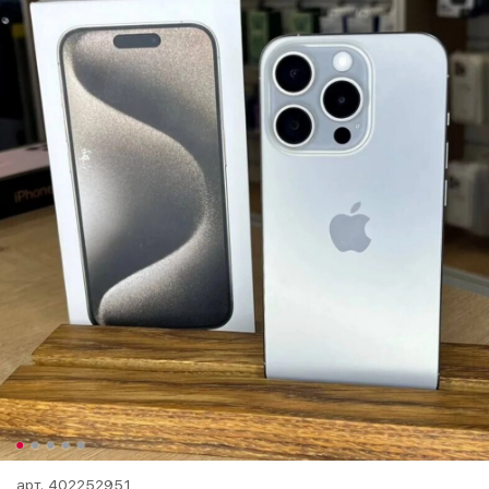
арт.
402252951