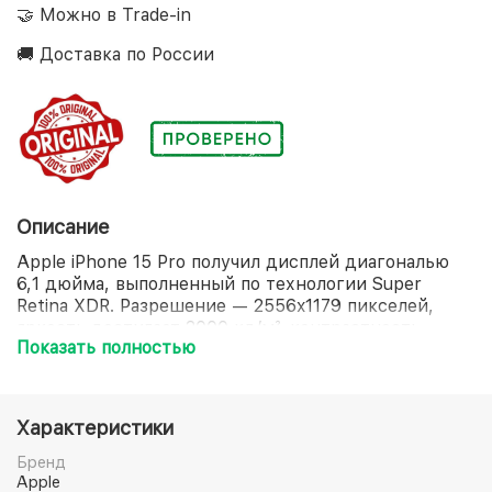
🤝 Можно в Trade-in
🚚 Доставка по России
Описание
Apple iPhone 15 Pro получил дисплей диагональю
6,1 дюйма, выполненный по технологии Super
Retina XDR. Разрешение — 2556x1179 пикселей,
яркость достигает 2000 кд/м², контрастность
Показать полностью
составляет 2000000:1 — изображение четкое,
детализированное и насыщенное. Частота
обновления 120 Гц обеспечивает плавность
отображения любого динамичного контента. Экран
Характеристики
защищает прочное стекло Ceramic Shield.
В основе — шестиядерный процессор A17 Pro.
Бренд
Объем встроенной памяти для хранения данных —
Apple