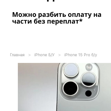
Главная
iPhone Б/У
iPhone 15 Pro б/у