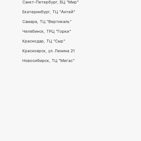
Санкт-Петербург, БЦ "Мир"
боковой панели размещена
активацию беззвучного р
Екатеринбург, ТЦ "Антей"
функций. Заявлена защит
вреда для себя погружать
Самара, ТЦ "Вертикаль"
Челябинск, ТРЦ "Горки"
Краснодар, ТЦ "Сыр"
Красноярск, ул. Ленина 21
Новосибирск, ТЦ "Мегас"