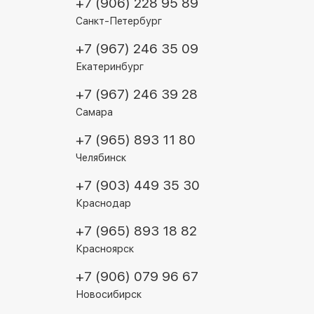
+7 (906) 228 95 89
 кнопка Action Button, отвечающая
ежима, включение камеры, фонарика и прочих
Санкт-Петербург
а по стандарту IP68 — смартфон может без
+7 (967) 246 35 09
ся на глубину до 6 м.
Екатеринбург
+7 (967) 246 39 28
Самара
+7 (965) 893 11 80
Челябинск
+7 (903) 449 35 30
Краснодар
+7 (965) 893 18 82
Красноярск
+7 (906) 079 96 67
Новосибирск