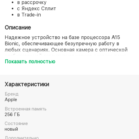
в рассрочку
с Яндекс Сплит
в Trade-in
Описание
Надежное устройство на базе процессора A15
Bionic, обеспечивающее безупречную работу в
любых сценариях. Основная камера с оптической
стабилизацией гарантирует четкие снимки даже
Показать полностью
при слабом освещении. Фронтальная камера с
автофокусом и функция спутникового SOS-вызова
делают модель продуманным выбором для
повседневного использования.
Характеристики
Бренд
Apple
Встроенная память
256 ГБ
Состояние
новый
Дополнительно