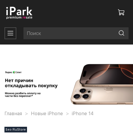
Главная
Новые iPhone
iPhone 14
Без RuStore