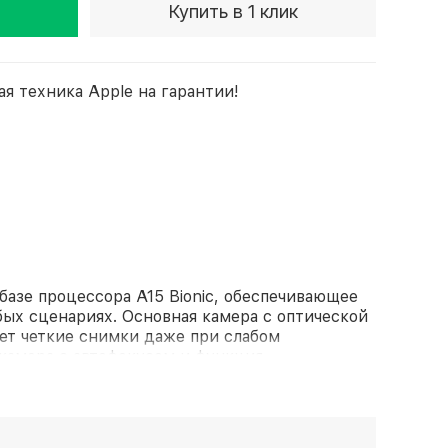
Купить в 1 клик
ая техника Apple на гарантии!
базе процессора A15 Bionic, обеспечивающее
бых сценариях. Основная камера с оптической
ет четкие снимки даже при слабом
камера с автофокусом и функция
а делают модель продуманным выбором для
ания.