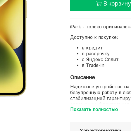
В корзину
iPark - только оригинальн
Доступно к покупке:
в кредит
в рассрочку
с Яндекс Сплит
в Trade-in
Описание
Надежное устройство на 
безупречную работу в лю
стабилизацией гарантиру
освещении. Фронтальная 
Показать полностью
спутникового SOS-вызов
повседневного использов
Характеристики