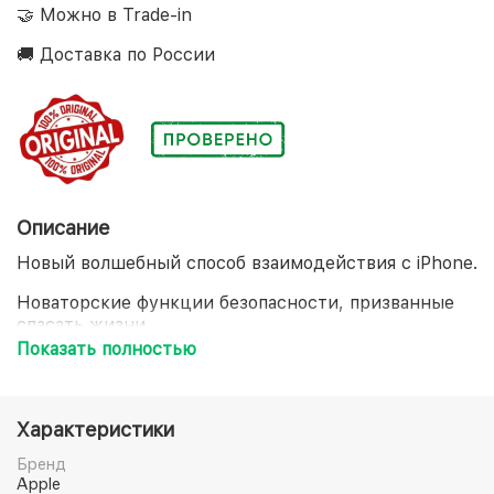
🤝 Можно в Trade-in
🚚 Доставка по России
Описание
Новый волшебный способ взаимодействия с iPhone.
Новаторские функции безопасности, призванные
спасать жизни.
Инновационная 48-мегапиксельная камера для
Показать полностью
потрясающей детализации.
Все они оснащены новейшим чипом для
смартфонов.
Характеристики
С керамическим экраном, более прочным, чем
стекло любого смартфона. Водонепроницаемость.
Бренд
Нержавеющая сталь хирургического класса.
Apple