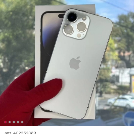
арт.
402252369