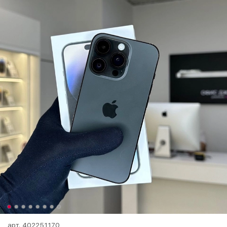
арт.
402251170