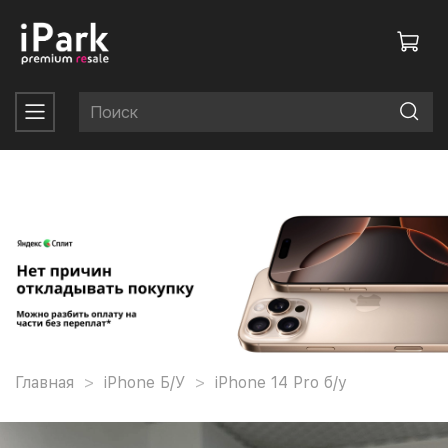
Главная
iPhone Б/У
iPhone 14 Pro б/у