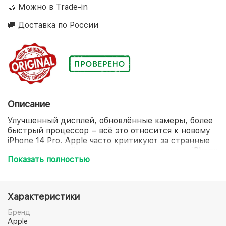
🤝 Можно в Trade-in
🚚 Доставка по России
Описание
Улучшенный дисплей, обновлённые камеры, более
быстрый процессор – всё это относится к новому
iPhone 14 Pro. Apple часто критикуют за странные
решения, но ещё чаще пытаются копировать. iPhone
Показать полностью
всегда задаёт тренды на рынке смартфонов, и
новая модель вряд ли станет исключением.
Характеристики
Бренд
Apple