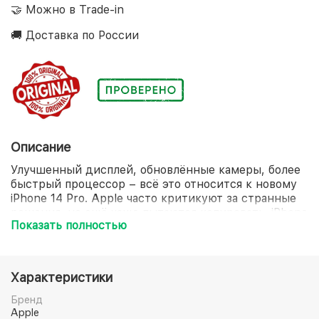
🤝 Можно в Trade-in
🚚 Доставка по России
Описание
Улучшенный дисплей, обновлённые камеры, более
быстрый процессор – всё это относится к новому
iPhone 14 Pro. Apple часто критикуют за странные
решения, но ещё чаще пытаются копировать. iPhone
Показать полностью
всегда задаёт тренды на рынке смартфонов, и
новая модель вряд ли станет исключением.
Характеристики
Бренд
Apple