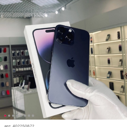
арт.
402250872