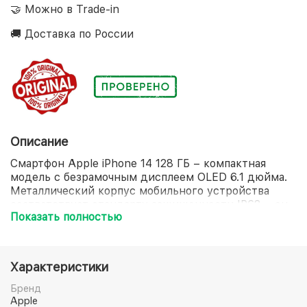
🤝 Можно в Trade-in
🚚 Доставка по России
Описание
Смартфон Apple iPhone 14 128 ГБ – компактная
модель с безрамочным дисплеем OLED 6.1 дюйма.
Металлический корпус мобильного устройства
соответствует стандарту защищенности IP68 – он
Показать полностью
устойчив к воздействию влаги и пыли. Передняя
панель обладает покрытием Ceramic Shield для
защиты экрана от появления царапин и различных
дефектов. Основная сдвоенная камера 12+12 Мп со
Характеристики
вспышкой True Tone и целым рядом режимов
позволяет создавать снимки профессионального
Бренд
качества в любых условиях освещенности. Камера
Apple