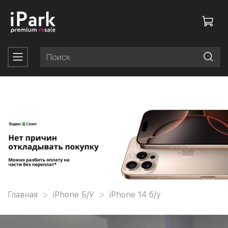
Главная
iPhone Б/У
iPhone 14 б/у