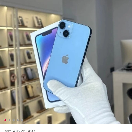
арт.
402251497