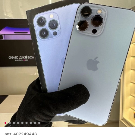
арт.
402249448