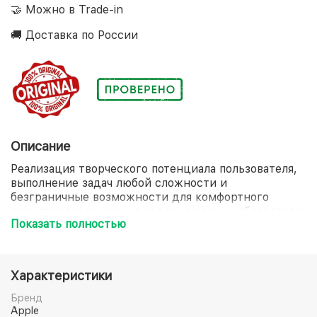
🤝 Можно в Trade-in
🚚 Доставка по России
Описание
Реализация творческого потенциала пользователя,
выполнение задач любой сложности и
безграничные возможности для комфортного
времяпрепровождения подарит своему обладателю
Показать полностью
смартфон Apple iPhone 13 Pro Max. Его корпус
небесного оттенка, выполненный из металла и
стекла, заключил в себе 6-ядерный процессор
Apple A15 Bionic, который обеспечит невероятное
Характеристики
быстродействие при загрузке программ и
одновременном использовании нескольких
Бренд
приложений. Четкие и реалистичные изображения
Apple