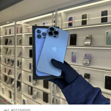
арт.
402250050