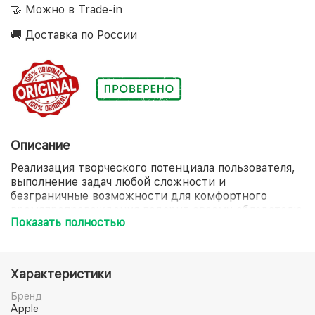
🤝 Можно в Trade-in
🚚 Доставка по России
Описание
Реализация творческого потенциала пользователя,
выполнение задач любой сложности и
безграничные возможности для комфортного
времяпрепровождения подарит своему обладателю
Показать полностью
смартфон Apple iPhone 13 Pro Max. Его корпус
небесного оттенка, выполненный из металла и
стекла, заключил в себе 6-ядерный процессор
Apple A15 Bionic, который обеспечит невероятное
Характеристики
быстродействие при загрузке программ и
одновременном использовании нескольких
Бренд
приложений. Четкие и реалистичные изображения
Apple