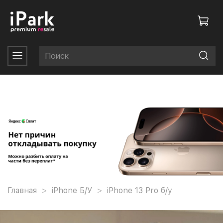
Главная
iPhone Б/У
iPhone 13 Pro б/у