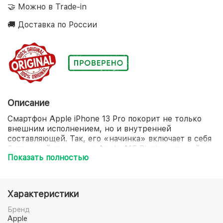
🤝 Можно в Trade-in
🚚 Доставка по России
Описание
Смартфон Apple iPhone 13 Pro покорит не только
внешним исполнением, но и внутренней
составляющей. Так, его «начинка» включает в себя
6-ядерный процессор Apple A15 Bionic, который
Показать полностью
стоит на страже молниеносной загрузки любого
приложения. Экран диагональю 6.1 дюйма
продемонстрирует не только потрясающее
качество графики, но и устойчивость к
Характеристики
преждевременному образованию повреждений.
Отдельного внимания достойна и система защиты
Бренд
смартфона Apple iPhone 13 Pro, представленная
Apple