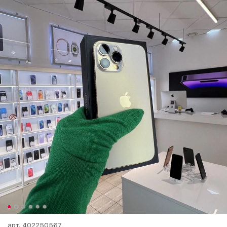
арт.
402250567