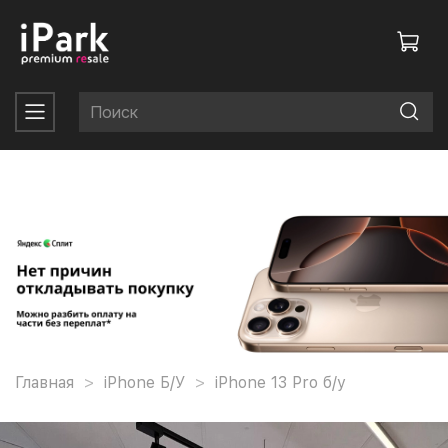
Главная
iPhone Б/У
iPhone 13 Pro б/у