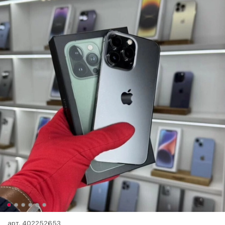
арт.
402252653