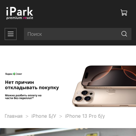
Главная
iPhone Б/У
iPhone 13 Pro б/у