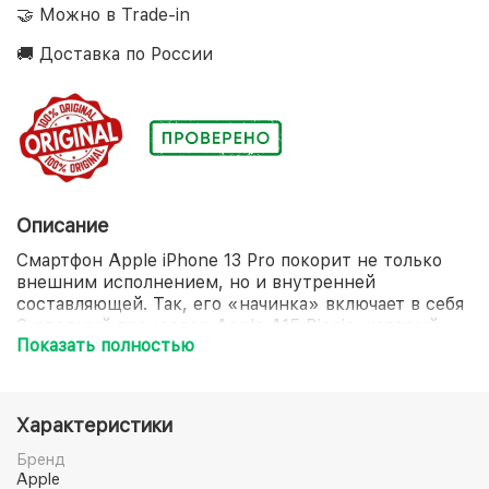
🤝 Можно в Trade-in
🚚 Доставка по России
Описание
Смартфон Apple iPhone 13 Pro покорит не только
внешним исполнением, но и внутренней
составляющей. Так, его «начинка» включает в себя
6-ядерный процессор Apple A15 Bionic, который
Показать полностью
стоит на страже молниеносной загрузки любого
приложения. Экран диагональю 6.1 дюйма
продемонстрирует не только потрясающее
качество графики, но и устойчивость к
Характеристики
преждевременному образованию повреждений.
Отдельного внимания достойна и система защиты
Бренд
смартфона Apple iPhone 13 Pro, представленная
Apple