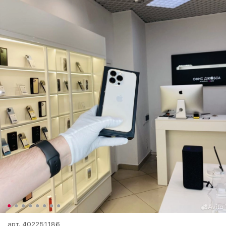
арт.
402251186