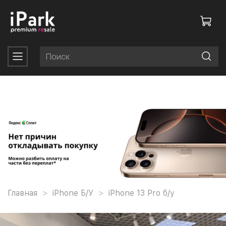
Главная
iPhone Б/У
iPhone 13 Pro б/у