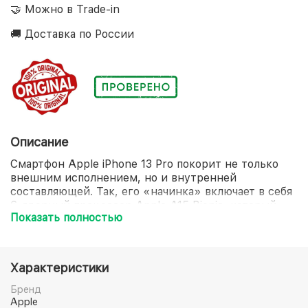
🤝 Можно в Trade-in
🚚 Доставка по России
Описание
Смартфон Apple iPhone 13 Pro покорит не только
внешним исполнением, но и внутренней
составляющей. Так, его «начинка» включает в себя
6-ядерный процессор Apple A15 Bionic, который
Показать полностью
стоит на страже молниеносной загрузки любого
приложения. Экран диагональю 6.1 дюйма
продемонстрирует не только потрясающее
качество графики, но и устойчивость к
Характеристики
преждевременному образованию повреждений.
Отдельного внимания достойна и система защиты
Бренд
смартфона Apple iPhone 13 Pro, представленная
Apple