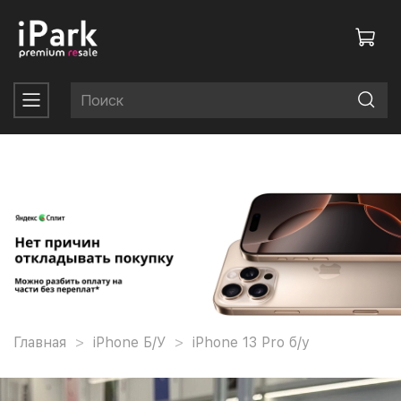
Главная
iPhone Б/У
iPhone 13 Pro б/у