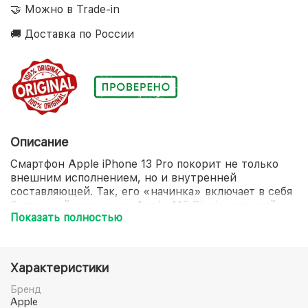
🤝 Можно в Trade-in
🚚 Доставка по России
Описание
Смартфон Apple iPhone 13 Pro покорит не только
внешним исполнением, но и внутренней
составляющей. Так, его «начинка» включает в себя
6-ядерный процессор Apple A15 Bionic, который
Показать полностью
стоит на страже молниеносной загрузки любого
приложения. Экран диагональю 6.1 дюйма
продемонстрирует не только потрясающее
качество графики, но и устойчивость к
Характеристики
преждевременному образованию повреждений.
Отдельного внимания достойна и система защиты
Бренд
смартфона Apple iPhone 13 Pro, представленная
Apple