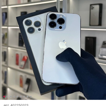
арт.
402250323