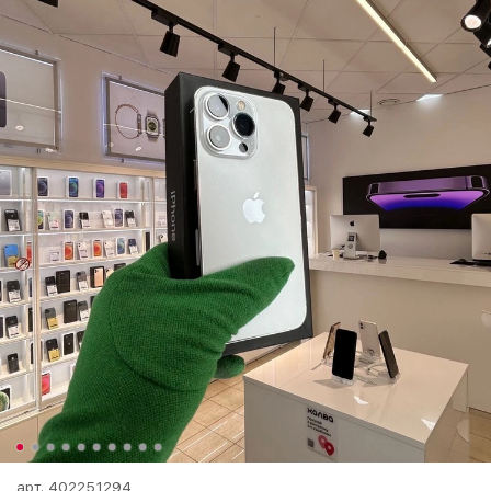
арт.
402251294