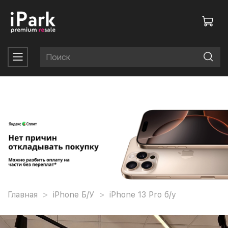
Главная
iPhone Б/У
iPhone 13 Pro б/у