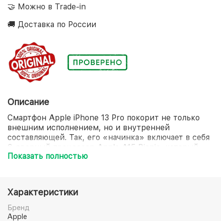
🤝 Можно в Trade-in
🚚 Доставка по России
Описание
Смартфон Apple iPhone 13 Pro покорит не только
внешним исполнением, но и внутренней
составляющей. Так, его «начинка» включает в себя
6-ядерный процессор Apple A15 Bionic, который
Показать полностью
стоит на страже молниеносной загрузки любого
приложения. Экран диагональю 6.1 дюйма
продемонстрирует не только потрясающее
качество графики, но и устойчивость к
Характеристики
преждевременному образованию повреждений.
Отдельного внимания достойна и система защиты
Бренд
смартфона Apple iPhone 13 Pro, представленная
Apple