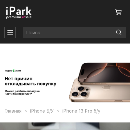
Главная
iPhone Б/У
iPhone 13 Pro б/у