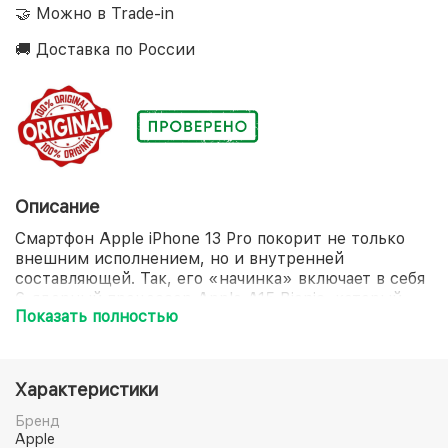
🤝 Можно в Trade-in
🚚 Доставка по России
Описание
Смартфон Apple iPhone 13 Pro покорит не только
внешним исполнением, но и внутренней
составляющей. Так, его «начинка» включает в себя
6-ядерный процессор Apple A15 Bionic, который
Показать полностью
стоит на страже молниеносной загрузки любого
приложения. Экран диагональю 6.1 дюйма
продемонстрирует не только потрясающее
качество графики, но и устойчивость к
Характеристики
преждевременному образованию повреждений.
Отдельного внимания достойна и система защиты
Бренд
смартфона Apple iPhone 13 Pro, представленная
Apple