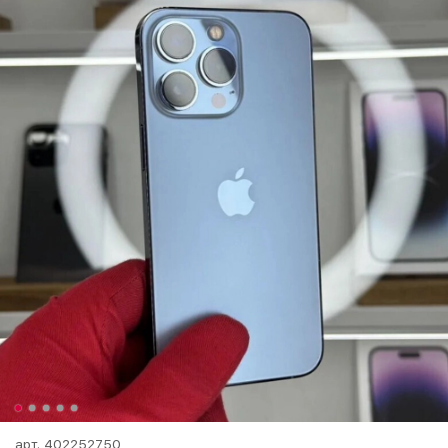
арт.
402252750