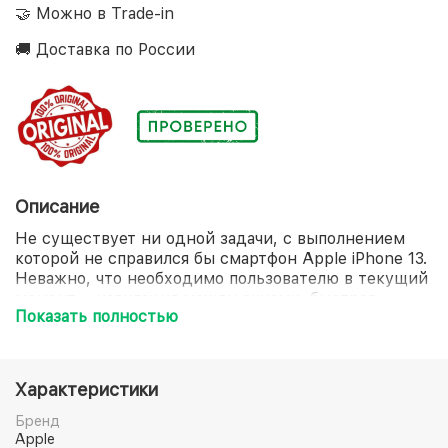
🤝 Можно в Trade-in
🚚 Доставка по России
Описание
Не существует ни одной задачи, с выполнением
которой не справился бы смартфон Apple iPhone 13.
Неважно, что необходимо пользователю в текущий
момент – навигация между окнами, быстрая
Показать полностью
загрузка приложений или мгновенная обработка
данных. С 6-ядерным процессором Apple A15 Bionic
вы не ощутите малейших задержек, наслаждаясь
высокой производительностью на протяжении
Характеристики
всего дня. Создавайте яркие памятные снимки с
детальным отображением каждого элемента, а
Бренд
вашей помощницей станет двойная основная
Apple