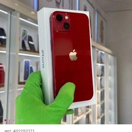
арт.
402252171