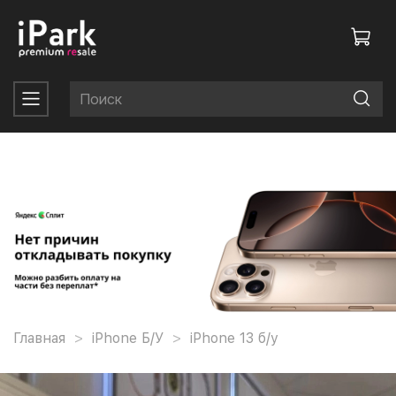
Главная
iPhone Б/У
iPhone 13 б/у