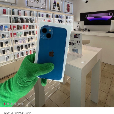
арт.
402250622