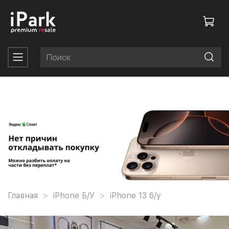
Главная
iPhone Б/У
iPhone 13 б/у