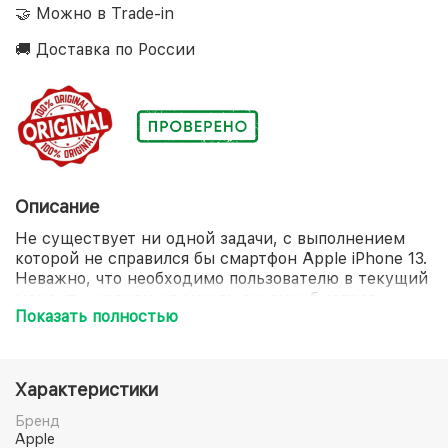
🤝 Можно в Trade-in
🚚 Доставка по России
Описание
Не существует ни одной задачи, с выполнением
которой не справился бы смартфон Apple iPhone 13.
Неважно, что необходимо пользователю в текущий
момент – навигация между окнами, быстрая
Показать полностью
загрузка приложений или мгновенная обработка
данных. С 6-ядерным процессором Apple A15 Bionic
вы не ощутите малейших задержек, наслаждаясь
высокой производительностью на протяжении
Характеристики
всего дня. Создавайте яркие памятные снимки с
детальным отображением каждого элемента, а
Бренд
вашей помощницей станет двойная основная
Apple