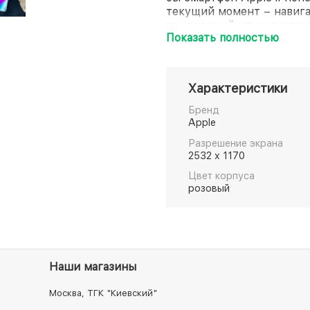
текущий момент – навига
приложений или мгновенн
Показать полностью
процессором Apple A15 B
наслаждаясь высокой про
Создавайте яркие памят
каждого элемента, а ваш
Характеристики
камера с предустановлен
дюймовый экран смартфон
Бренд
дух реалистичностью и к
Apple
достигает 2532х1170 пикс
Разрешение экрана
корпус отличает устойчи
2532 x 1170
воздействиям, но и влаге
Цвет корпуса
покрытию Ceramic Shield.
розовый
«щита» против несанкцио
Наши магазины
Москва, ТГК "Киевский"