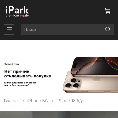
Главная
iPhone Б/У
iPhone 13 б/у