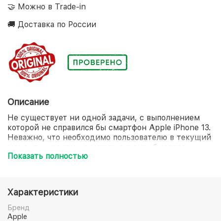
🤝 Можно в Trade-in
🚚 Доставка по России
Описание
Не существует ни одной задачи, с выполнением
которой не справился бы смартфон Apple iPhone 13.
Неважно, что необходимо пользователю в текущий
момент – навигация между окнами, быстрая
Показать полностью
загрузка приложений или мгновенная обработка
данных. С 6-ядерным процессором Apple A15 Bionic
вы не ощутите малейших задержек, наслаждаясь
высокой производительностью на протяжении
Характеристики
всего дня. Создавайте яркие памятные снимки с
детальным отображением каждого элемента, а
Бренд
вашей помощницей станет двойная основная
Apple