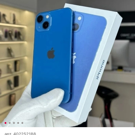
арт.
402252188