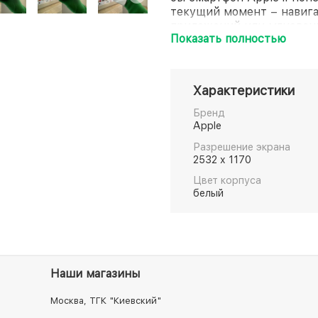
текущий момент – навига
приложений или мгновенн
Показать полностью
процессором Apple A15 B
наслаждаясь высокой про
Создавайте яркие памят
каждого элемента, а ваш
Характеристики
камера с предустановлен
дюймовый экран смартфон
Бренд
дух реалистичностью и к
Apple
достигает 2532х1170 пикс
Разрешение экрана
корпус отличает устойчи
2532 x 1170
воздействиям, но и влаге
Цвет корпуса
покрытию Ceramic Shield.
белый
«щита» против несанкцио
Наши магазины
Москва, ТГК "Киевский"