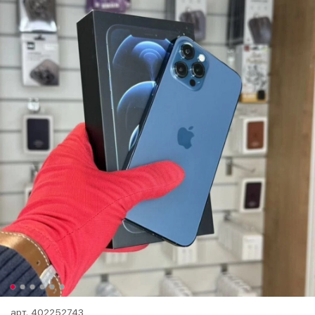
арт.
402252743