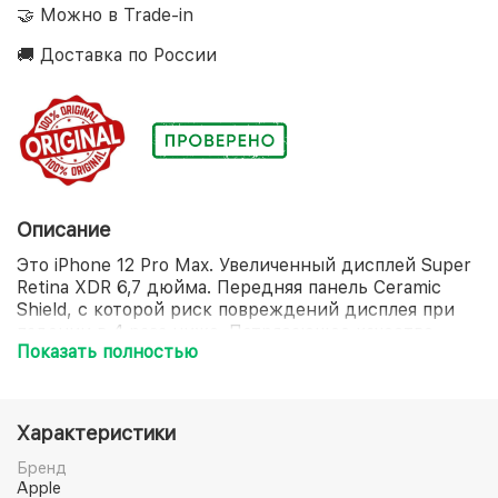
🤝 Можно в Trade-in
🚚 Доставка по России
Описание
Это iPhone 12 Pro Max. Увеличенный дисплей Super
Retina XDR 6,7 дюйма. Передняя панель Ceramic
Shield, с которой риск повреждений дисплея при
падении в 4 раза ниже. Потрясающее качество
Показать полностью
снимков при слабом освещении благодаря лучшей
на iPhone системе камер Pro. Оптический зум с
диапазоном 5x. Съёмка, монтаж и воспроизведение
видео кинематографического качества в стандарте
Характеристики
Dolby Vision. Ночной режим для портретов и
улучшенная дополненная реальность благодаря
Бренд
сканеру LiDAR. Мощный процессор A14 Bionic.
Apple