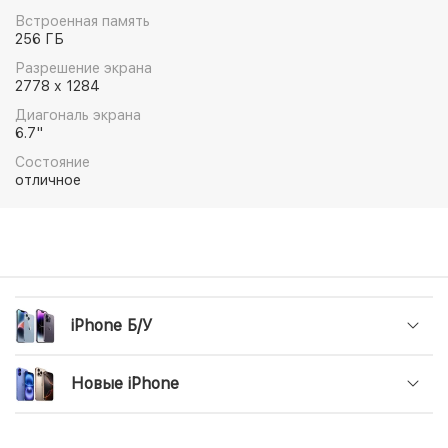
Аксессуары MagSafe, которые мгновенно
Встроенная память
примагничиваются и обеспечивают более быструю
256 ГБ
беспроводную зарядку. Это впечатляющие
Разрешение экрана
возможности.
2778 x 1284
Диагональ экрана
6.7"
Состояние
отличное
iPhone Б/У
Новые iPhone