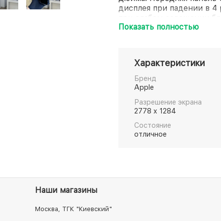
дисплея при падении в 4
при слабом освещении бла
Показать полностью
Оптический зум с диапаз
видео кинематографическо
режим для портретов и у
сканеру LiDAR. Мощный п
Характеристики
которые мгновенно прима
беспроводную зарядку. Э
Бренд
Apple
Разрешение экрана
2778 x 1284
Состояние
отличное
Наши магазины
Москва, ТГК "Киевский"