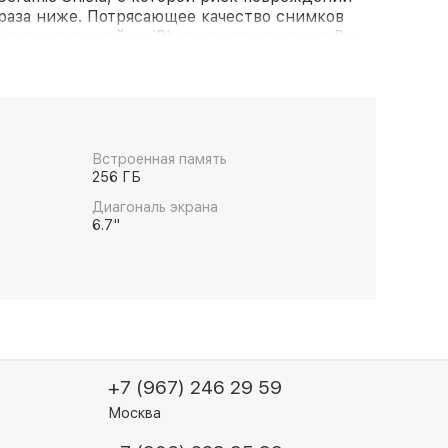
 раза ниже. Потрясающее качество снимков
годаря лучшей на iPhone системе камер Pro.
оном 5x. Съёмка, монтаж и воспроизведение
го качества в стандарте Dolby Vision. Ночной
лучшенная дополненная реальность благодаря
роцессор A14 Bionic. Аксессуары MagSafe,
гничиваются и обеспечивают более быструю
то впечатляющие возможности.
Встроенная память
256 ГБ
Диагональ экрана
6.7"
+7 (967) 246 29 59
Москва