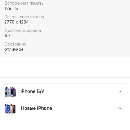
Аксессуары MagSafe, которые мгновенно
Встроенная память
примагничиваются и обеспечивают более быструю
128 ГБ
беспроводную зарядку. Это впечатляющие
Разрешение экрана
возможности.
2778 x 1284
Диагональ экрана
6.7"
Состояние
отличное
iPhone Б/У
Новые iPhone