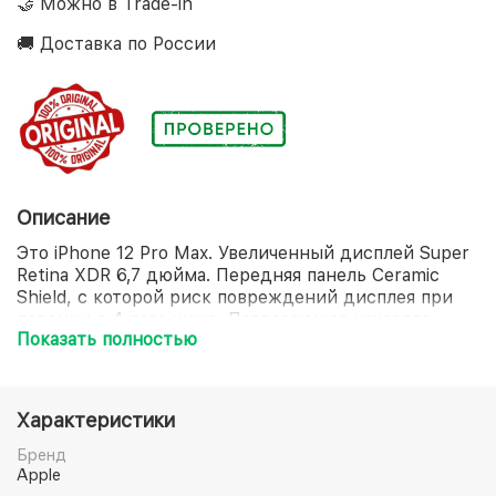
🤝 Можно в Trade-in
🚚 Доставка по России
Описание
Это iPhone 12 Pro Max. Увеличенный дисплей Super
Retina XDR 6,7 дюйма. Передняя панель Ceramic
Shield, с которой риск повреждений дисплея при
падении в 4 раза ниже. Потрясающее качество
Показать полностью
снимков при слабом освещении благодаря лучшей
на iPhone системе камер Pro. Оптический зум с
диапазоном 5x. Съёмка, монтаж и воспроизведение
видео кинематографического качества в стандарте
Характеристики
Dolby Vision. Ночной режим для портретов и
улучшенная дополненная реальность благодаря
Бренд
сканеру LiDAR. Мощный процессор A14 Bionic.
Apple