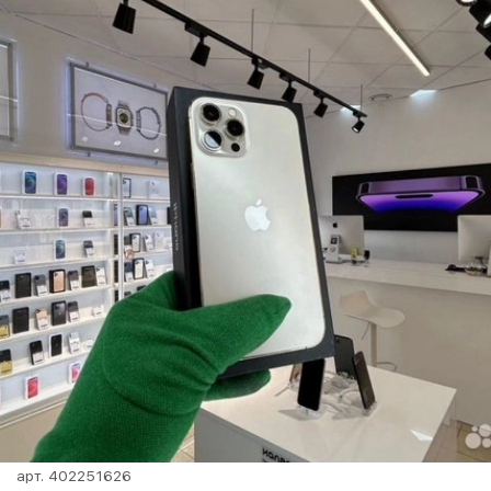
арт.
402251626