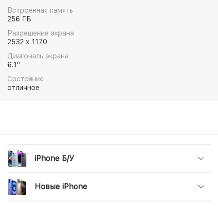
MagSafe, которые мгновенно примагничиваются и
Встроенная память
обеспечивают более быструю беспроводную
256 ГБ
зарядку. Это впечатляющие возможности.
Разрешение экрана
2532 x 1170
Диагональ экрана
6.1"
Состояние
отличное
iPhone Б/У
Новые iPhone