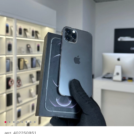
арт.
402250951