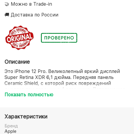
🤝 Можно в Trade-in
🚚 Доставка по России
Описание
Это iPhone 12 Pro. Великолепный яркий дисплей
Super Retina XDR 6,1 дюйма. Передняя панель
Ceramic Shield, с которой риск повреждений
дисплея при падении в 4 раза ниже. Потрясающее
Показать полностью
качество снимков при слабом освещении благодаря
системе камер Pro. Оптический зум с диапазоном
4x. Съёмка, монтаж и воспроизведение видео
кинематографического качества в стандарте Dolby
Характеристики
Vision. Ночной режим для портретов и дополненная
реальность уровня благодаря сканеру LiDAR.
Бренд
Мощный процессор A14 Bionic. И аксессуары
Apple