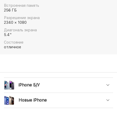
примагничиваются и обеспечивают более быструю
Встроенная память
беспроводную зарядку. Это миниатюрный
256 ГБ
смартфон с очень большим потенциалом.
Разрешение экрана
2340 × 1080
Диагональ экрана
5.4"
Состояние
отличное
iPhone Б/У
Новые iPhone