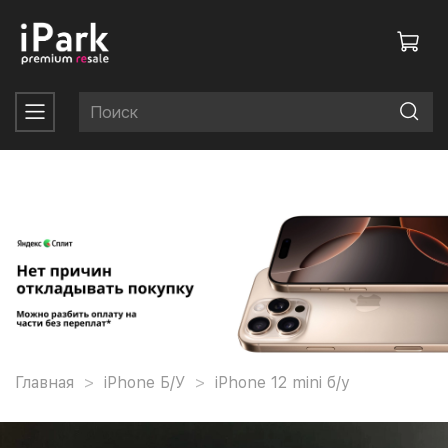
Главная
iPhone Б/У
iPhone 12 mini б/у