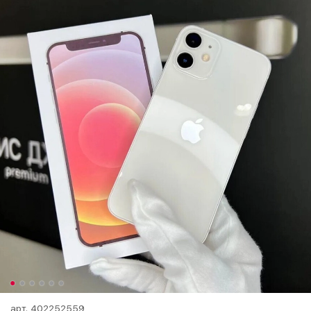
арт.
402252559