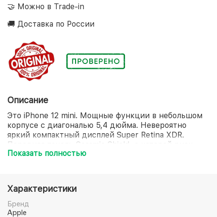
🤝 Можно в Trade-in
🚚 Доставка по России
Описание
Это iPhone 12 mini. Мощные функции в небольшом
корпусе с диагональю 5,4 дюйма. Невероятно
яркий компактный дисплей Super Retina XDR.
Передняя панель Ceramic Shield, с которой риск
Показать полностью
повреждений дисплея при падении в 4 раза ниже.
Потрясающее качество снимков при слабом
освещении благодаря Ночному режиму на всех
камерах. Съёмка, монтаж и воспроизведение HDR-
Характеристики
видео кинематографического качества в стандарте
Dolby Vision. Мощный процессор A14 Bionic. И
Бренд
аксессуары MagSafe, которые мгновенно
Apple