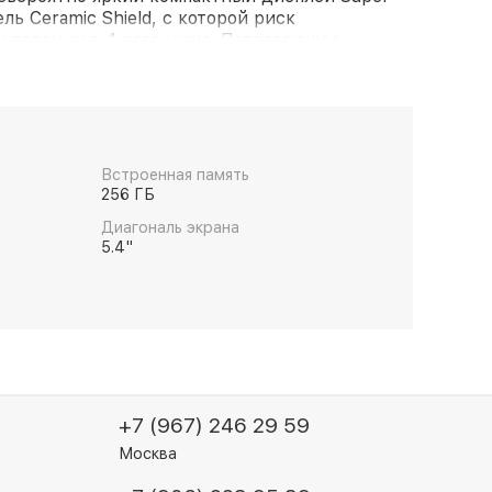
ль Ceramic Shield, с которой риск
и падении в 4 раза ниже. Потрясающее
абом освещении благодаря Ночному режиму на
монтаж и воспроизведение HDR-видео
ества в стандарте Dolby Vision. Мощный
аксессуары MagSafe, которые мгновенно
спечивают более быструю беспроводную
й смартфон с очень большим потенциалом.
Встроенная память
256 ГБ
Диагональ экрана
5.4"
+7 (967) 246 29 59
Москва