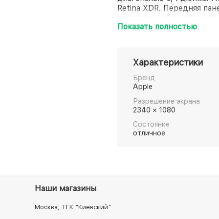
Retina XDR. Передняя пане
повреждений дисплея пр
Показать полностью
качество снимков при сл
всех камерах. Съёмка, 
кинематографического кач
процессор A14 Bionic. И 
Характеристики
примагничиваются и обе
зарядку. Это миниатюрны
Бренд
Apple
Разрешение экрана
2340 × 1080
Состояние
отличное
Наши магазины
Москва, ТГК "Киевский"