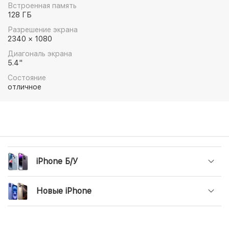
примагничиваются и обеспечивают более быструю
Встроенная память
беспроводную зарядку. Это миниатюрный
128 ГБ
смартфон с очень большим потенциалом.
Разрешение экрана
2340 × 1080
Диагональ экрана
5.4"
Состояние
отличное
iPhone Б/У
Новые iPhone