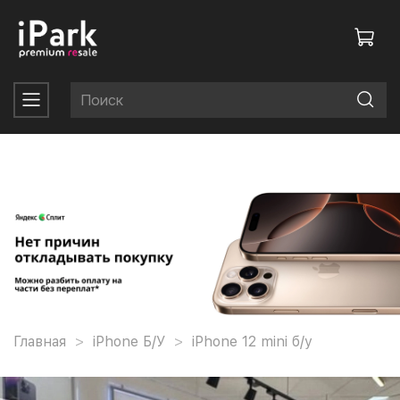
Главная
iPhone Б/У
iPhone 12 mini б/у