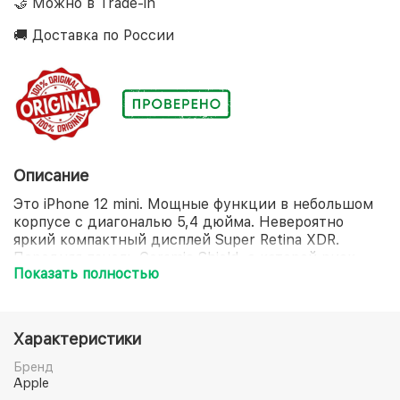
🤝 Можно в Trade-in
🚚 Доставка по России
Описание
Это iPhone 12 mini. Мощные функции в небольшом
корпусе с диагональю 5,4 дюйма. Невероятно
яркий компактный дисплей Super Retina XDR.
Передняя панель Ceramic Shield, с которой риск
Показать полностью
повреждений дисплея при падении в 4 раза ниже.
Потрясающее качество снимков при слабом
освещении благодаря Ночному режиму на всех
камерах. Съёмка, монтаж и воспроизведение HDR-
Характеристики
видео кинематографического качества в стандарте
Dolby Vision. Мощный процессор A14 Bionic. И
Бренд
аксессуары MagSafe, которые мгновенно
Apple