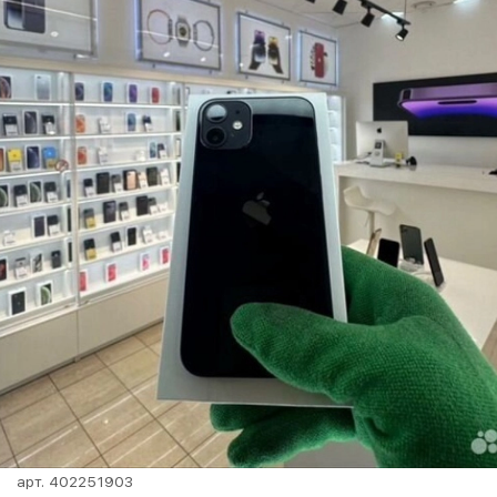
арт.
402251903