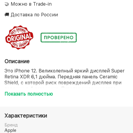
🤝 Можно в Trade-in
🚚 Доставка по России
Описание
Это iPhone 12. Великолепный яркий дисплей Super
Retina XDR 6,1 дюйма. Передняя панель Ceramic
Shield, с которой риск повреждений дисплея при
падении в 4 раза ниже. Потрясающее качество
Показать полностью
снимков при слабом освещении благодаря Ночному
режиму на всех камерах. Съёмка, монтаж и
воспроизведение видео кинематографического
качества в стандарте Dolby Vision. Мощный
Характеристики
процессор A14 Bionic. И аксессуары MagSafe,
которые мгновенно примагничиваются и
Бренд
обеспечивают более быструю беспроводную
Apple