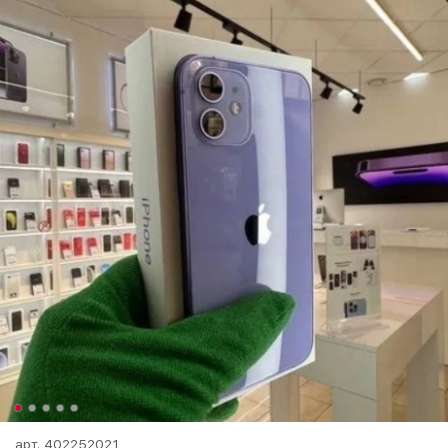
арт.
402252021